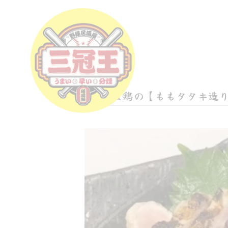
今日は鶏の【ももタタキ造り