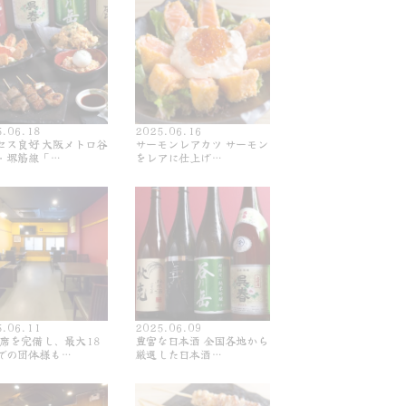
5.06.18
2025.06.16
セス良好 大阪メトロ谷
サーモンレアカツ サーモン
・堺筋線「…
をレアに仕上げ…
5.06.11
2025.06.09
0席を完備し、最大18
豊富な日本酒 全国各地から
での団体様も…
厳選した日本酒…