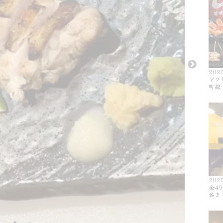
202
アク
町線
202
全4
名ま