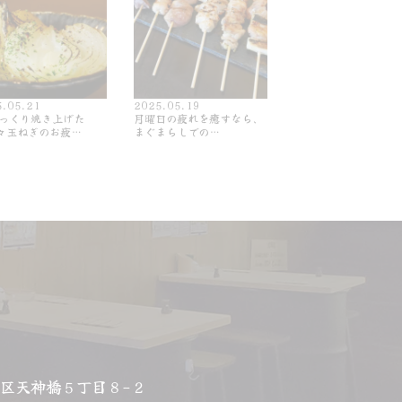
5.05.21
2025.05.19
 じっくり焼き上げた
月曜日の疲れを癒すなら、
々玉ねぎのお疲…
まぐまらしでの…
区天神橋５丁目８−２