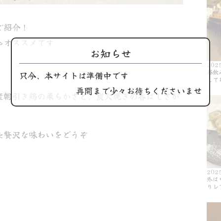
ご紹介！
ゃオススメです
お知らせ
！
202
昼飲
只今、本サイトは準備中です
して
再開まで少々お待ちくださいませ
産朝引き鶏の柔らかさと、炭火焼きの香ばしさが
た贅沢な味わいをどうぞ
202
外は
りレ