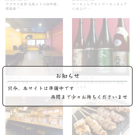
アクセス良好 大阪メトロ谷町線・
サーモンレアカツ サーモンをレア
堺筋線「…
に仕上げ…
お知らせ
2025.06.11
2025.06.09
全40席を完備し、最大18名までの
豊富な日本酒 全国各地から厳選し
只今、本サイトは準備中です
団体様も…
た日本酒…
再開まで少々お待ちくださいませ