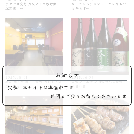
アクセス良好 大阪メトロ谷町線・
サーモンレアカツ サーモンをレア
堺筋線「…
に仕上げ…
お知らせ
2025.06.11
2025.06.09
全40席を完備し、最大18名までの
豊富な日本酒 全国各地から厳選し
只今、本サイトは準備中です
団体様も…
た日本酒…
再開まで少々お待ちくださいませ