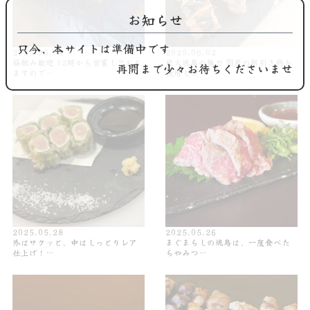
お知らせ
只今、本サイトは準備中です
2025.06.04
2025.06.02
昼飲み歓迎 12時から営業しており
炭火焼鳥の魅力 国産の朝引き鶏を
再開まで少々お待ちくださいませ
ますので…
使用した…
2025.05.28
2025.05.26
外はサクッと、中はしっとりレア
まぐまらしの焼鳥は、一度食べた
仕上げ！…
らやみつ…