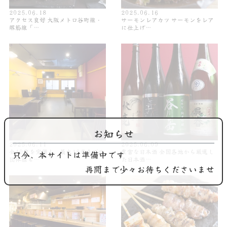
2025.06.18
2025.06.16
アクセス良好 大阪メトロ谷町線・
サーモンレアカツ サーモンをレア
堺筋線「…
に仕上げ…
お知らせ
2025.06.11
2025.06.09
全40席を完備し、最大18名までの
豊富な日本酒 全国各地から厳選し
只今、本サイトは準備中です
団体様も…
た日本酒…
再開まで少々お待ちくださいませ